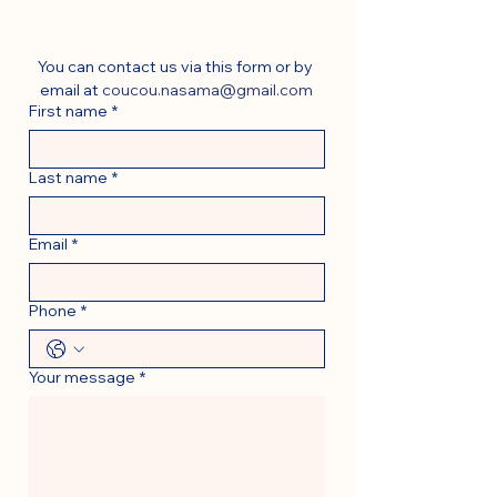
You can contact us via this form or by 
email at 
coucou.nasama@gmail.com
First name
*
Last name
*
Email
*
Phone
*
Your message
*