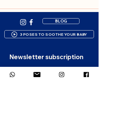
BLOG
3 POSES TO SOOTHE YOUR BABY
Newsletter subscription
Gentle resources to support your 
parenting journey. 1-2 emails per 
month.
First name
*
Email
*
Which language would you prefer for
the newsletter?
*