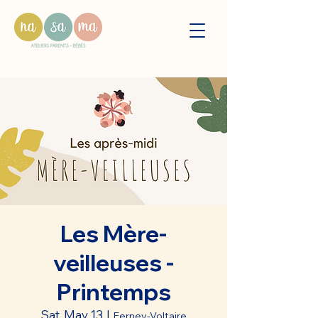
Les Mère-
veilleuses -
Printemps
Sat, May 13
  |  
Ferney-Voltaire