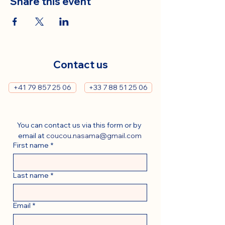
Share this event
Contact us
+41 79 857 25 06
+33 7 88 51 25 06
You can contact us via this form or by 
email at 
coucou.nasama@gmail.com
First name
*
Last name
*
Email
*