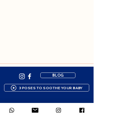
BLOG
3 POSES TO SOOTHE YOUR BABY
Newsletter subscription
Gentle resources to support your 
parenting journey. 1-2 emails per 