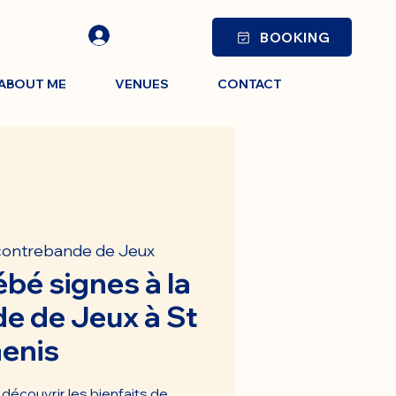
BOOKING
ABOUT ME
VENUES
CONTACT
contrebande de Jeux
ébé signes à la
e de Jeux à St
enis
découvrir les bienfaits de