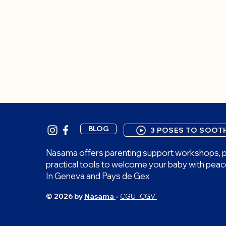
BLOG
3 POSES TO SOOT
Nasama offers parenting support workshops, p
practical tools to welcome your baby with peac
In Geneva and Pays de Gex
© 2026 by
Nasama
-
CGU -CGV