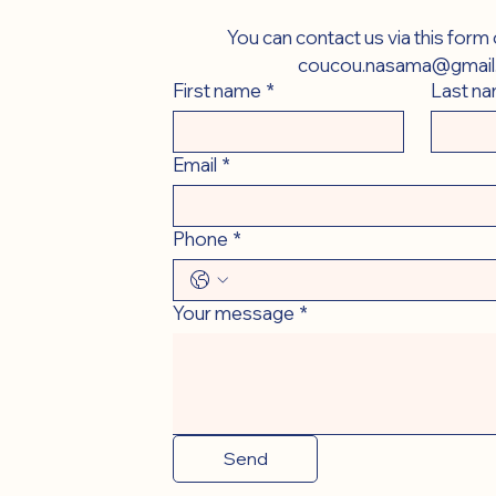
coucou.nasama@gmail
First name
*
Last n
Email
*
Phone
*
Your message
*
Send