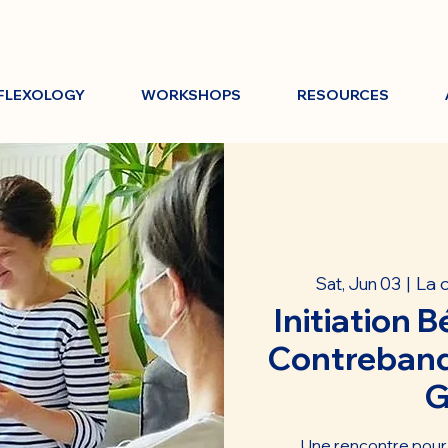
FLEXOLOGY
WORKSHOPS
RESOURCES
La 
Sat, Jun 03
  |  
Initiation B
Contreband
G
Une rencontre pour 