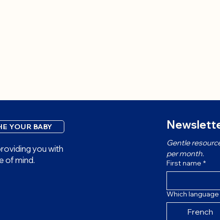
Newslette
HE YOUR BABY
Gentle resource
roviding you with
per month.
e of mind.
First name
*
Which language 
French