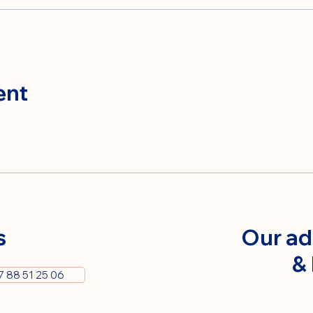
ent
s
Our ad
&
7 88 51 25 06