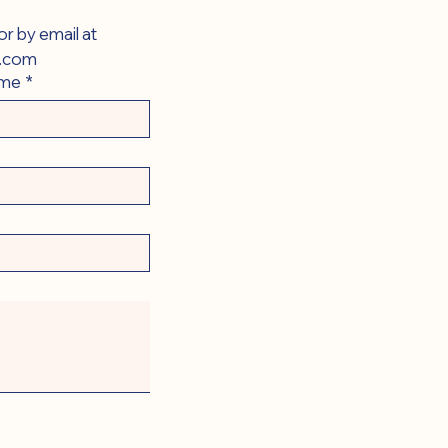
You can contact us via this form or by email at 
.com
ame
*