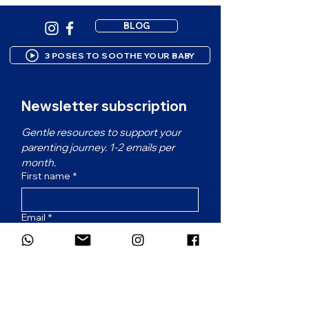
BLOG
3 POSES TO SOOTHE YOUR BABY
Newsletter subscription
Gentle resources to support your 
parenting journey. 1-2 emails per 
month.
First name
*
Email
*
Which language would you prefer for
the newsletter?
*
French