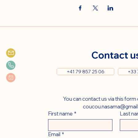
Contact u
+41 79 857 25 06
+33 
coucou.nasama@gmail
First name
*
Last n
Email
*