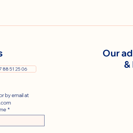
s
Our ad
&
7 88 51 25 06
You can contact us via this form or by email at 
.com
ame
*