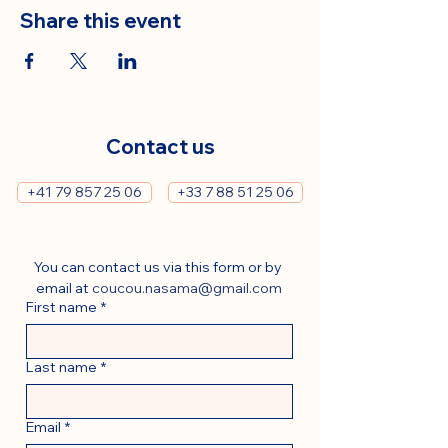
Share this event
Contact us
+41 79 857 25 06
+33 7 88 51 25 06
You can contact us via this form or by 
email at 
coucou.nasama@gmail.com
First name
*
Last name
*
Email
*