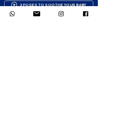
3 POSES TO SOOTHE YOUR BABY
Newsletter subscription
Gentle resources to support your 
parenting journey. 1-2 emails per 
month.
First name
*
Email
*
Which language would you prefer for
the newsletter?
*
French
English
Subscribe