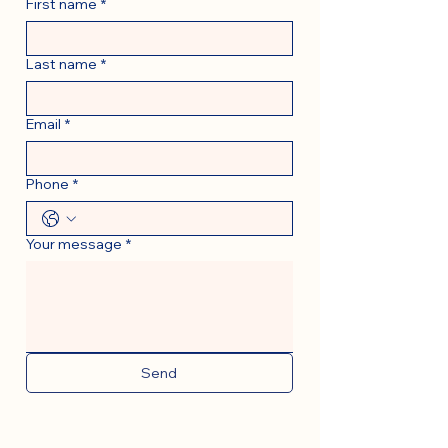
First name
*
Last name
*
Email
*
Phone
*
Your message
*
Send