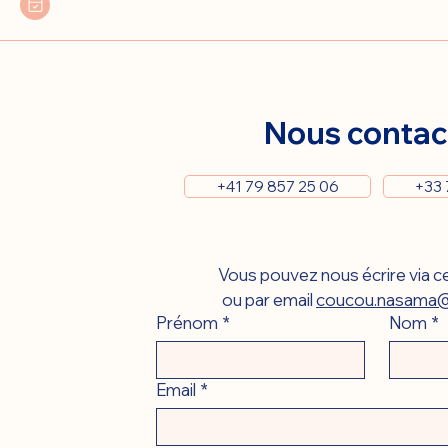
Nous contac
+41 79 857 25 06
+33 
Vous pouvez nous écrire via ce
ou par email 
coucou.nasama@
Prénom
*
Nom
*
Email
*