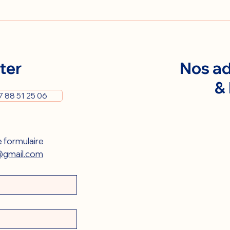
ter
Nos ad
&
7 88 51 25 06
 formulaire 
gmail.com