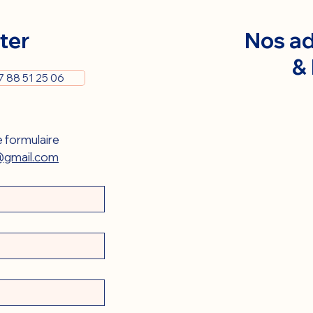
ter
Nos ad
&
7 88 51 25 06
 formulaire 
gmail.com