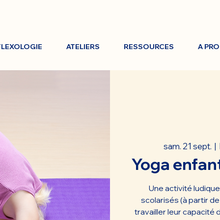
FLEXOLOGIE
ATELIERS
RESSOURCES
A PR
sam. 21 sept.
  |  
Yoga enfant
Une activité ludiqu
scolarisés (à partir d
travailler leur capacité