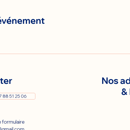
 événement
ter
Nos ad
&
7 88 51 25 06
 formulaire 
gmail.com