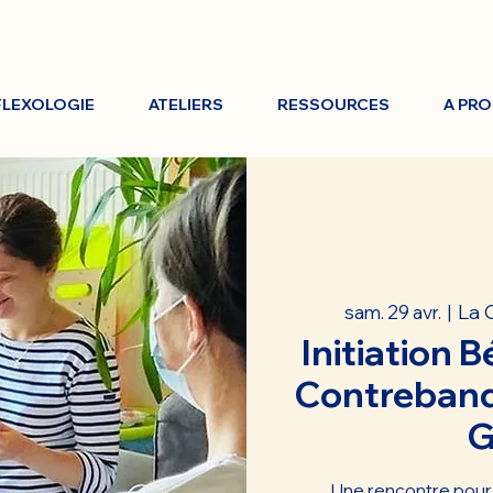
FLEXOLOGIE
ATELIERS
RESSOURCES
A PR
La 
sam. 29 avr.
  |  
Initiation B
Contreband
G
Une rencontre pour 