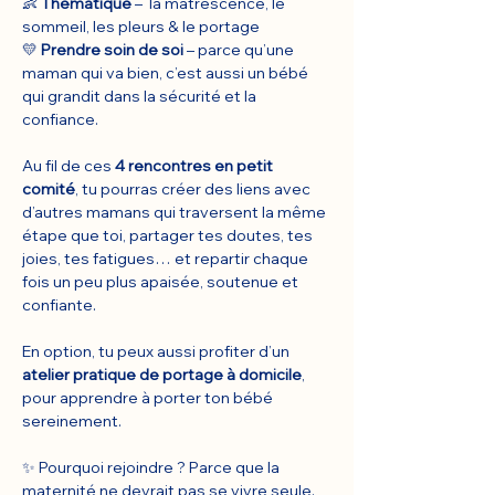
👶 
Thématique
 –  la matrescence, le 
sommeil, les pleurs & le portage
💛 
Prendre soin de soi
 – parce qu’une 
maman qui va bien, c’est aussi un bébé 
qui grandit dans la sécurité et la 
confiance.
Au fil de ces 
4 rencontres en petit 
comité
, tu pourras créer des liens avec 
d’autres mamans qui traversent la même 
étape que toi, partager tes doutes, tes 
joies, tes fatigues… et repartir chaque 
fois un peu plus apaisée, soutenue et 
confiante.
En option, tu peux aussi profiter d’un 
atelier pratique de portage à domicile
, 
pour apprendre à porter ton bébé 
sereinement.
✨ Pourquoi rejoindre ? Parce que la 
maternité ne devrait pas se vivre seule. 