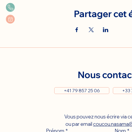
Partager cet
Nous contac
+41 79 857 25 06
+33 
Vous pouvez nous écrire via ce
ou par email 
coucou.nasama@
Prénom
*
Nom
*