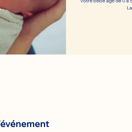
votre bébé âgé de 0 à 
La
l'événement