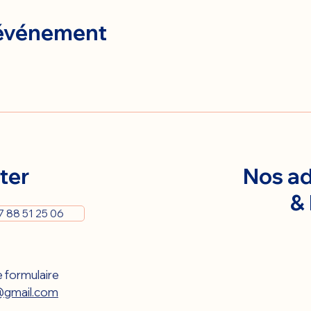
 événement
ter
Nos ad
&
7 88 51 25 06
 formulaire 
gmail.com