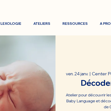
FLEXOLOGIE
ATELIERS
RESSOURCES
A PR
Center P
ven. 24 janv.
  |  
Décoder
Atelier pour découvrir l
Baby Language et décod
de 0