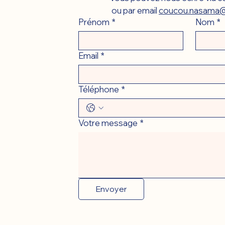
ou par email 
coucou.nasama@
Prénom
*
Nom
*
Email
*
Téléphone
*
Votre message
*
Envoyer