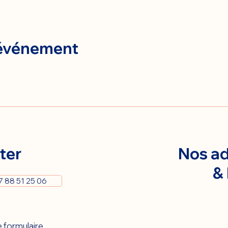
 événement
ter
Nos ad
&
7 88 51 25 06
 formulaire 