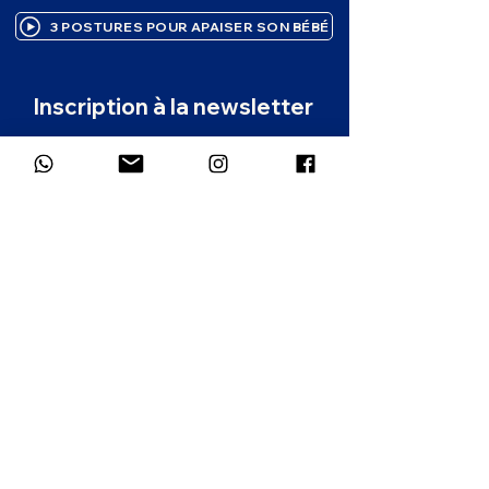
3 POSTURES POUR APAISER SON BÉBÉ
Inscription à la newsletter
Des ressources bienveillantes pour 
accompagner ton enfant, 
directement dans ta boîte mail. 1 à 2 
emails par mois.
Prénom
*
Email
*
Dans quelle langue souhaites-tu
recevoir la newsletter ?
*
Français
Anglais