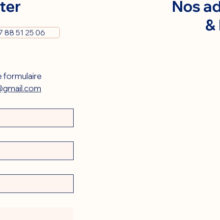
ter
Nos ad
&
7 88 51 25 06
 formulaire 
gmail.com