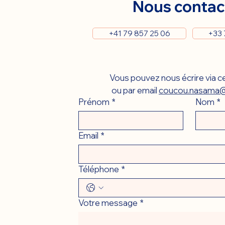
Nous contac
+41 79 857 25 06
+33 
Vous pouvez nous écrire via ce
ou par email 
coucou.nasama@
Prénom
*
Nom
*
Email
*
Téléphone
*
Votre message
*