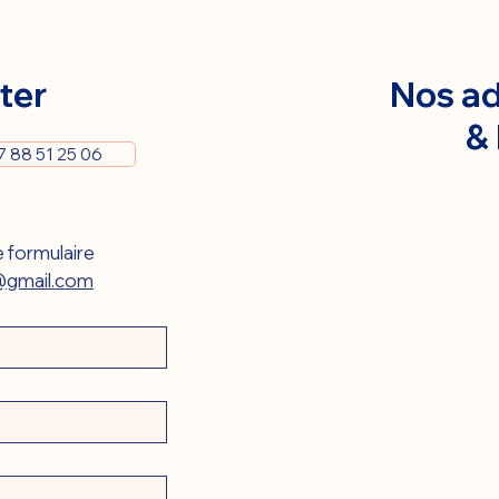
ter
Nos ad
&
7 88 51 25 06
 formulaire 
gmail.com