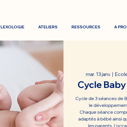
FLEXOLOGIE
ATELIERS
RESSOURCES
A PR
Ecole
mar. 13 janv.
  |  
Cycle Baby
Cycle de 3 séances de B
le développement
Chaque séance comp
adaptés à bébé ainsi q
les parents. L’occa