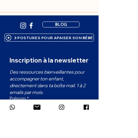
BLOG
3 POSTURES POUR APAISER SON BÉBÉ
Inscription à la newsletter
Des ressources bienveillantes pour 
accompagner ton enfant, 
directement dans ta boîte mail. 1 à 2 
emails par mois.
Prénom
*
Email
*
Dans quelle langue souhaites-tu