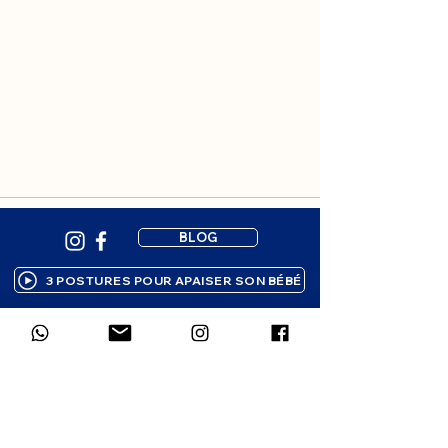
BLOG
3 POSTURES POUR APAISER SON BÉBÉ
Inscription à la newsletter
Des ressources bienveillantes pour 
accompagner ton enfant, 
directement dans ta boîte mail. 1 à 2 