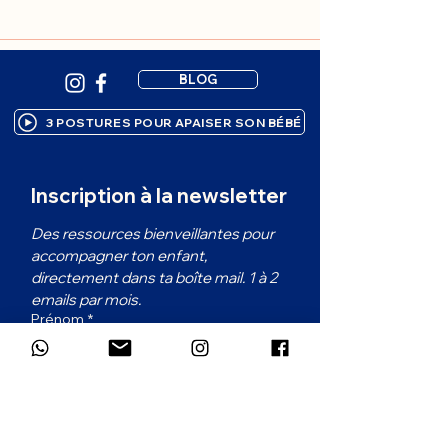
BLOG
3 POSTURES POUR APAISER SON BÉBÉ
Inscription à la newsletter
Des ressources bienveillantes pour 
accompagner ton enfant, 
directement dans ta boîte mail. 1 à 2 
emails par mois.
Prénom
*
Email
*
Dans quelle langue souhaites-tu