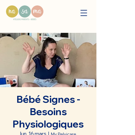
Bébé Signes -
Besoins
Physiologiques
lun. 16 mars
  |  
My Pelvicare