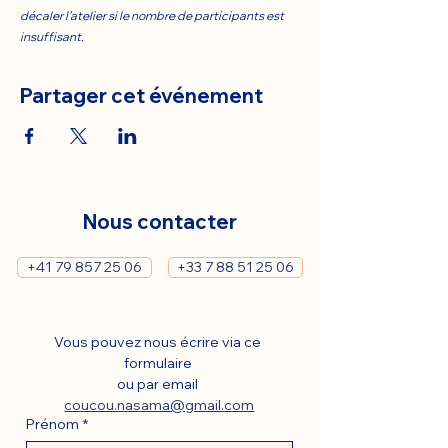
décaler l’atelier si le nombre de participants est 
insuffisant.
Partager cet événement
Nous contacter
+41 79 857 25 06
+33 7 88 51 25 06
Vous pouvez nous écrire via ce 
formulaire 
ou par email 
coucou.nasama@gmail.com
Prénom
*