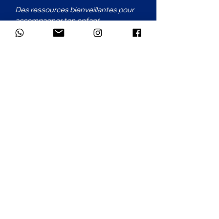
Des ressources bienveillantes pour 
accompagner ton enfant, 
directement dans ta boîte mail. 1 à 2 
emails par mois.
Prénom
*
Email
*
Dans quelle langue souhaites-tu
recevoir la newsletter ?
*
Français
Anglais
S'inscrire