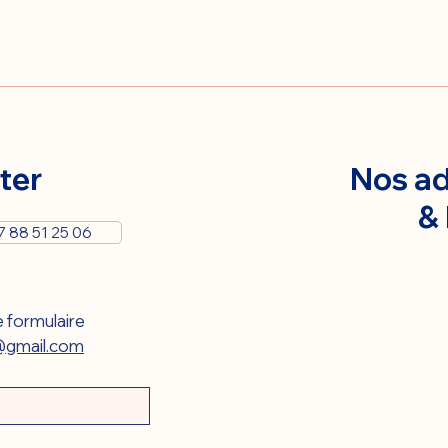
ter
Nos ad
&
7 88 51 25 06
 formulaire 
gmail.com