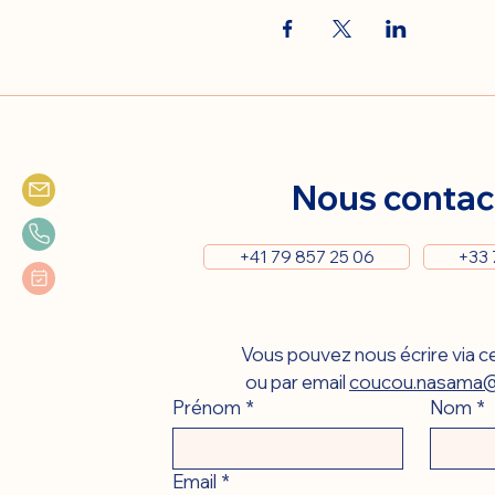
Nous contac
+41 79 857 25 06
+33 
Vous pouvez nous écrire via ce
ou par email 
coucou.nasama@
Prénom
*
Nom
*
Email
*