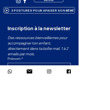
3 POSTURES POUR APAISER SON BÉBÉ
Inscription à la newsletter
Des ressources bienveillantes pour 
accompagner ton enfant, 
directement dans ta boîte mail. 1 à 2 
emails par mois.
Prénom
*
Email
*
Dans quelle langue souhaites-tu
recevoir la newsletter ?
*
Français