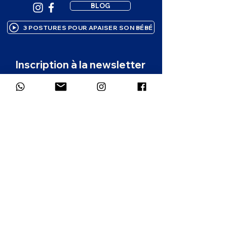
BLOG
3 POSTURES POUR APAISER SON BÉBÉ
Inscription à la newsletter
Des ressources bienveillantes pour 
accompagner ton enfant, 
directement dans ta boîte mail. 1 à 2 
emails par mois.
Prénom
*
Email
*
Dans quelle langue souhaites-tu
recevoir la newsletter ?
*
Français