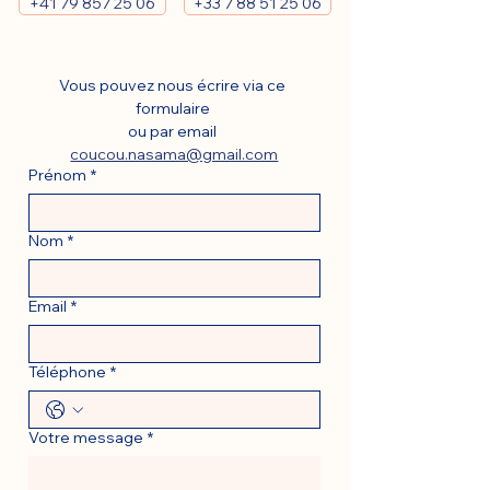
+41 79 857 25 06
+33 7 88 51 25 06
Vous pouvez nous écrire via ce 
formulaire 
ou par email 
coucou.nasama@gmail.com
Prénom
*
Nom
*
Email
*
Téléphone
*
Votre message
*