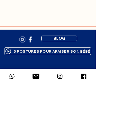
BLOG
3 POSTURES POUR APAISER SON BÉBÉ
Inscription à la newsletter
Des ressources bienveillantes pour 
accompagner ton enfant, 
directement dans ta boîte mail. 1 à 2 
emails par mois.
Prénom
*
Email
*