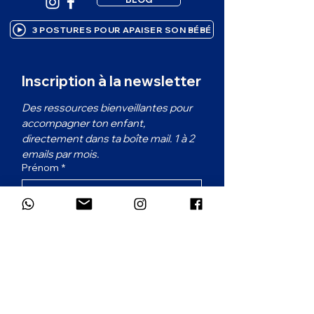
3 POSTURES POUR APAISER SON BÉBÉ
Inscription à la newsletter
Des ressources bienveillantes pour 
accompagner ton enfant, 
directement dans ta boîte mail. 1 à 2 
emails par mois.
Prénom
*
Email
*
Dans quelle langue souhaites-tu
recevoir la newsletter ?
*
Français