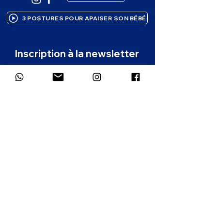
3 POSTURES POUR APAISER SON BÉBÉ
Inscription à la newsletter
Des ressources bienveillantes pour 
accompagner ton enfant, 
directement dans ta boîte mail. 1 à 2 
emails par mois.
Prénom
*
Email
*
Dans quelle langue souhaites-tu
recevoir la newsletter ?
*
Français