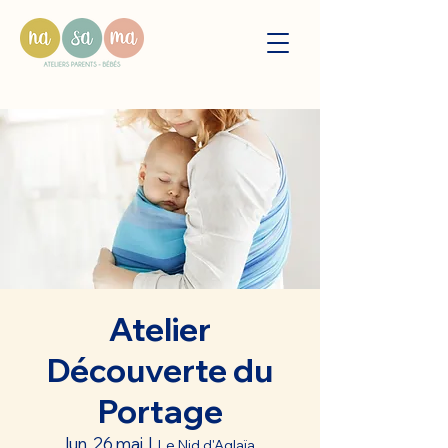
Atelier
Découverte du
Portage
lun. 26 mai
  |  
Le Nid d'Aglaïa