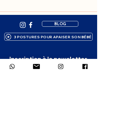
BLOG
3 POSTURES POUR APAISER SON BÉBÉ
Inscription à la newsletter
Des ressources bienveillantes pour 
accompagner ton enfant, 
directement dans ta boîte mail. 1 à 2 
emails par mois.
Prénom
*
Email
*
Dans quelle langue souhaites-tu