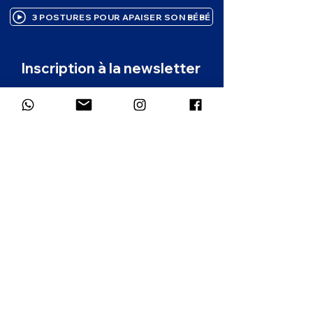
3 POSTURES POUR APAISER SON BÉBÉ
Inscription à la newsletter
Des ressources bienveillantes pour 
accompagner ton enfant, 
directement dans ta boîte mail. 1 à 2 
emails par mois.
Prénom
*
Email
*
Dans quelle langue souhaites-tu
recevoir la newsletter ?
*
Français
Anglais