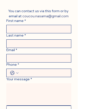
You can contact us via this form or by 
email at 
coucou.nasama@gmail.com
First name
*
Last name
*
Email
*
Phone
*
Your message
*