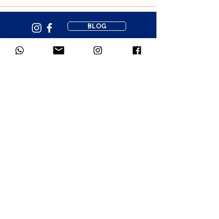
BLOG
3 POSES TO SOOTHE YOUR BABY
Newsletter subscription
Gentle resources to support your 
parenting journey. 1-2 emails per 
month.
First name
*
Email
*
Which language would you prefer for
the newsletter?
*
French